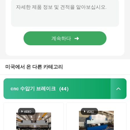
맞춤형 프레스 브레이크 도구
기압판 기로틴 깎기 기계, 금속판 절단 기계
CNC 세로로 연결되는 압박 브레이크
높 정밀도 CNC 스테인리스/Cr12MoV를 위한 깎는 기계 잎
유압 가위 잎, 온화한 강철 T8, T10를 위한 깎는 기계 잎
전등 기둥 기계
금속 격판덮개 강철 탄소 H13/9CrSi를 자르기를 위한 깎는 기계 잎
고성능 똑바른 칼 공업 깎는 기계 잎 6CrW2Si
전등 기둥 닫 용접 기계
미국에서 온 다른 카테고리
전등 기둥 문 절단기
cnc 수압기 브레이크
(44)
Highmast와 monopole 솔기 용접 기계
길이 기계를 잘라
테이퍼 절단기