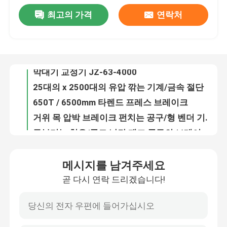
최고의 가격
연락처
커트 강철 플레이트 8 × 5000를 위한 믿을 수 있는 성과 유압 깎는 기계
공장 견학
막대기 교정기 JZ-63-4000
25대의 x 2500대의 유압 깎는 기계/금속 절단
품질 관리
650T / 6500mm 타렌드 프레스 브레이크
거위 목 압박 브레이크 펀치는 공구/형 벤더 기계를 위한 죽습니다
구부리는 형은/공도 난간 제조 공구의 브레이크 장식새김을 누릅니다
문의하기
제어반 장을 위한 주문 장 구부리는 기계 압박 브레이크 장식새김
20mm의 축 플런저 펌프를 가진 600mm 강철 플레이트 유압 깎는 기계
뉴스
정렬 가능한 바닥 도어 높은 기둥 / 모노 스톨을 위한 프레스 브레이크 도구
NC E200 통제 유압 깎는 기계, 단두대 가위
사건
메시지를 남겨주세요
OEM T7 또는 42CrMo Amada 압박 브레이크 장식새김/구부리는 공구
곧 다시 연락 드리겠습니다!
피침형 스톨 프레스 브레이크 도구
견적 요청
금속공학 깎기 기계 잎 금속 깎기 잎, 절단용 기로틴 잎
수압 압축 브레이크 툴링 다이 / 펀칭 곰팡이
cnc 수압기 브레이크