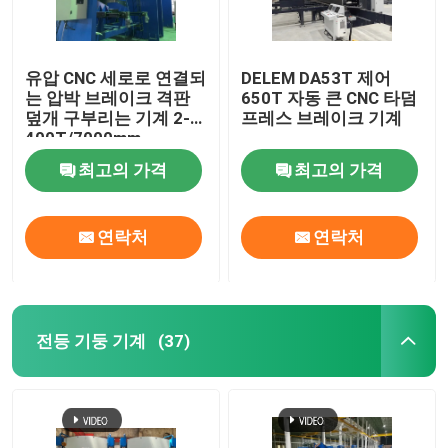
로봇식 용접 기계
유압 CNC 세로로 연결되
DELEM DA53T 제어
는 압박 브레이크 격판
650T 자동 큰 CNC 타덤
뜨거운 복각 직류 전기를 통하기 장비
덮개 구부리는 기계 2-
프레스 브레이크 기계
400T/7000mm
최고의 가격
최고의 가격
연락처
연락처
전등 기둥 기계
(37)