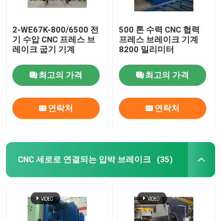
기계를 형성하는 난간 목록
2-WE67K-800/6500 전
500 톤 수력 CNC 협력
기 수압 CNC 프레스 브
프레스 브레이크 기계
레이크 굽기 기계
8200 밀리미터
유압 깎는 기계
최고의 가격
최고의 가격
샷 가공 기계
연락처
연락처
레이저 커팅 머신
절단기 CNC 플라즈마
CNC 세로로 연결되는 압박 브레이크
(35)
막대기 교정기
선을 째는 강철 코일