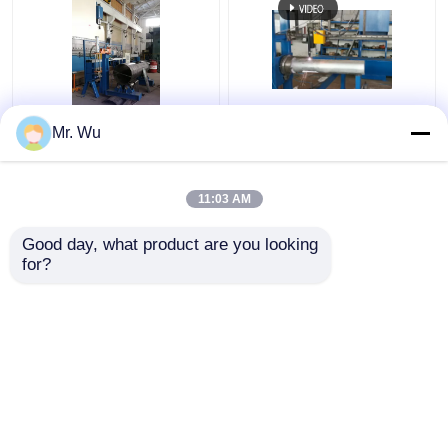
모형 680/2000 Cnc
알루미늄 팔각형 및 피
Mr. Wu
2000mm 전등 기둥 문
침형 라이트 폴 문 절단
절단기
기계
11:03 AM
최고의 가격
최고의 가격
Good day, what product are you looking 
for?
연락처
연락처
더 많은 것을 전망하십시
오
홈
사이트맵
연락처
Desktop Site