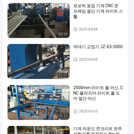
로보틱 용접 기계 CNC 문
프레임 절단 기계 라이트 스
톨
로봇식 용접 기계
2025-04-08
00:16
막대기 교정기 JZ-63-5000
막대기 교정기
2025-04-08
02:01
2500mm 라이트 폴 머신, C
NC 플라즈마 라이트 폴 도
어 절단 머신
전등 기둥 기계
2025-03-03
00:32
기계 라운드 콘크리트 전주