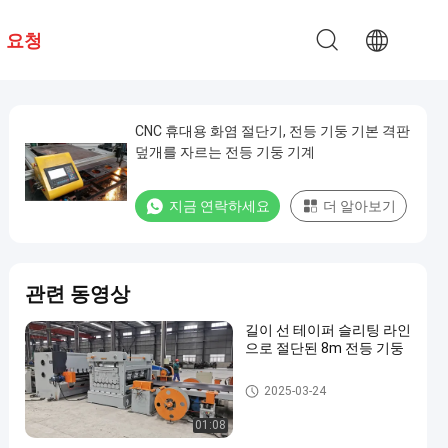
 요청
CNC 휴대용 화염 절단기, 전등 기둥 기본 격판
덮개를 자르는 전등 기둥 기계
지금 연락하세요
더 알아보기
관련 동영상
길이 선 테이퍼 슬리팅 라인
으로 절단된 8m 전등 기둥
전등 기둥 기계
2025-03-24
01:08