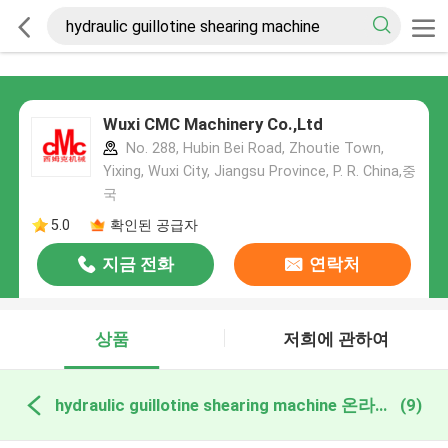
Wuxi CMC Machinery Co.,Ltd
No. 288, Hubin Bei Road, Zhoutie Town,
Yixing, Wuxi City, Jiangsu Province, P. R. China,중
국
5.0
확인된 공급자
지금 전화
연락처
상품
저희에 관하여
hydraulic guillotine shearing machine 온라인 제조
(9)