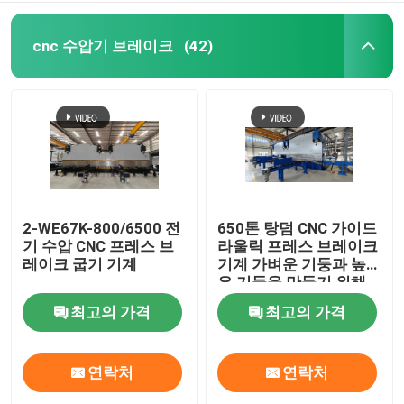
기계를 형성하는 난간 목록
cnc 수압기 브레이크
(42)
유압 깎는 기계
샷 가공 기계
레이저 커팅 머신
2-WE67K-800/6500 전
650톤 탕덤 CNC 가이드
기 수압 CNC 프레스 브
라울릭 프레스 브레이크
레이크 굽기 기계
기계 가벼운 기둥과 높
절단기 CNC 플라즈마
은 기둥을 만들기 위해
최고의 가격
최고의 가격
막대기 교정기
연락처
연락처
선을 째는 강철 코일