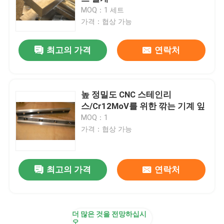
MOQ：1 세트
가격：협상 가능
공장 견학
최고의 가격
연락처
품질 관리
문의하기
높 정밀도 CNC 스테인리
스/Cr12MoV를 위한 깎는 기계 잎
MOQ：1
뉴스
가격：협상 가능
사건
최고의 가격
연락처
견적 요청
더 많은 것을 전망하십시
cnc 수압기 브레이크
오