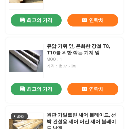
최고의 가격
연락처
유압 가위 잎, 온화한 강철 T8,
T10를 위한 깎는 기계 잎
MOQ：1
가격：협상 가능
최고의 가격
연락처
홈
제품
원판 가일로틴 셰어 블레이드, 선
박 건설용 셰어 머신 셰어 블레이
회사 소개
드 날개