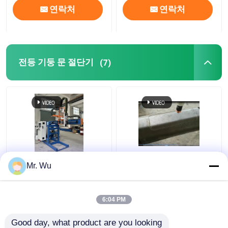
연락처
연락처
전등 기둥 문 절단기
(7)
350 밀리미터 2000 밀
CNC 라이트 폴 도어 절
Mr. Wu
리미터는 막대기 문 절
단 기계 최대 지름
단기 360 도를 밝힙니다
350mm 최대 절단 길이
2000mm
6:04 PM
최고의 가격
최고의 가격
Good day, what product are you looking 