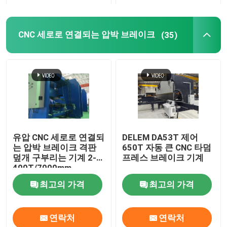
로봇식 용접 기계
CNC 세로로 연결되는 압박 브레이크
(35)
뜨거운 복각 직류 전기를 통하기 장비
유압 CNC 세로로 연결되
DELEM DA53T 제어
는 압박 브레이크 격판
650T 자동 큰 CNC 타덤
덮개 구부리는 기계 2-
프레스 브레이크 기계
400T/7000mm
최고의 가격
최고의 가격
연락처
연락처