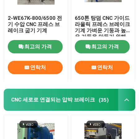
로봇식 용접 기계
2-WE67K-800/6500 전
650톤 탕덤 CNC 가이드
기 수압 CNC 프레스 브
라울릭 프레스 브레이크
레이크 굽기 기계
기계 가벼운 기둥과 높
뜨거운 복각 직류 전기를 통하기 장비
은 기둥을 만들기 위해
최고의 가격
최고의 가격
연락처
연락처
CNC 세로로 연결되는 압박 브레이크
(35)