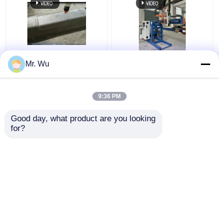
CNC 라이트 폴 도어 절
350 밀리미터 2000 밀
Mr. Wu
단 기계 최대 지름
리미터는 막대기 문 절
350mm 최대 절단 길이
단기 360 도를 밝힙니다
2000mm
9:36 PM
최고의 가격
최고의 가격
Good day, what product are you looking 
for?
연락처
연락처
더 많은 것을 전망하십시
오
홈
사이트맵
연락처
Desktop Site