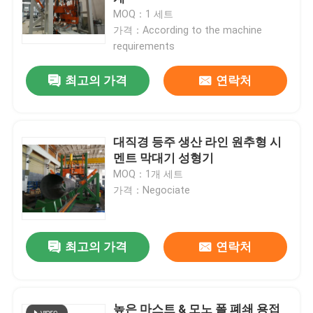
MOQ：1 세트
가격：According to the machine
공장 견학
requirements
최고의 가격
연락처
품질 관리
문의하기
대직경 등주 생산 라인 원추형 시
멘트 막대기 성형기
뉴스
MOQ：1개 세트
가격：Negociate
사건
최고의 가격
연락처
견적 요청
cnc 수압기 브레이크
높은 마스트 & 모노 폴 폐쇄 용접