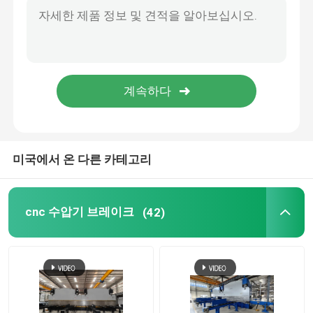
기계를 형성하는 난간 목록
유압 깎는 기계
샷 가공 기계
미국에서 온 다른 카테고리
레이저 커팅 머신
절단기 CNC 플라즈마
cnc 수압기 브레이크
(42)
막대기 교정기
선을 째는 강철 코일