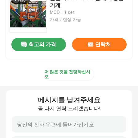
기계
MOQ：1 set
CNC 세로로 연결되는 압박 브레이크
가격：협상 가능
전등 기둥 기계
최고의 가격
연락처
전등 기둥 닫 용접 기계
더 많은 것을 전망하십시
전등 기둥 문 절단기
오
Highmast와 monopole 솔기 용접 기계
메시지를 남겨주세요
곧 다시 연락 드리겠습니다!
길이 기계를 잘라
테이퍼 절단기