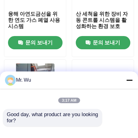
융해 아연도금선을 위
산 세척을 위한 장비 자
공장 견학
한 연도 가스 폐열 사용
동 콘트롤 시스템을 활
시스템
성화하는 환경 보호
품질 관리
문의 보내기
문의 보내기
문의하기
뉴스
Mr. Wu
사건
3:17 AM
Good day, what product are you looking 
견적 요청
for?
장비를 활성화하는 고
고속도 커스텀기즈드
온 침지를 위한 볼트와
융해 아연도금선 튜브
너트 아연 도금 라인
제조 라인
cnc 수압기 브레이크