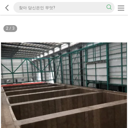
2
/
3