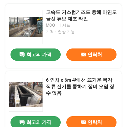
고속도 커스텀기즈드 융해 아연도
금선 튜브 제조 라인
MOQ：1 세트
가격：협상 가능
최고의 가격
연락처
6 인치 x 6m 4배 선 뜨거운 복각
직류 전기를 통하기 장비 오염 장
수 없음
최고의 가격
연락처