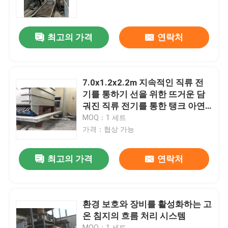
공장 견학
최고의 가격
연락처
품질 관리
7.0x1.2x2.2m 지속적인 직류 전
문의하기
기를 통하기 선을 위한 뜨거운 담
궈진 직류 전기를 통한 탱크 아연
탱크
MOQ：1 세트
뉴스
가격：협상 가능
사건
최고의 가격
연락처
견적 요청
환경 보호와 장비를 활성화하는 고
온 침지의 흐름 처리 시스템
cnc 수압기 브레이크
MOQ：1 세트