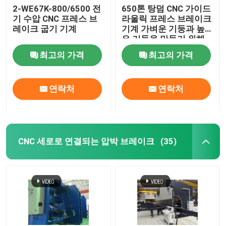
2-WE67K-800/6500 전
650톤 탕덤 CNC 가이드
기 수압 CNC 프레스 브
라울릭 프레스 브레이크
로봇식 용접 기계
레이크 굽기 기계
기계 가벼운 기둥과 높
은 기둥을 만들기 위해
뜨거운 복각 직류 전기를 통하기 장비
최고의 가격
최고의 가격
연락처
연락처
CNC 세로로 연결되는 압박 브레이크
(35)