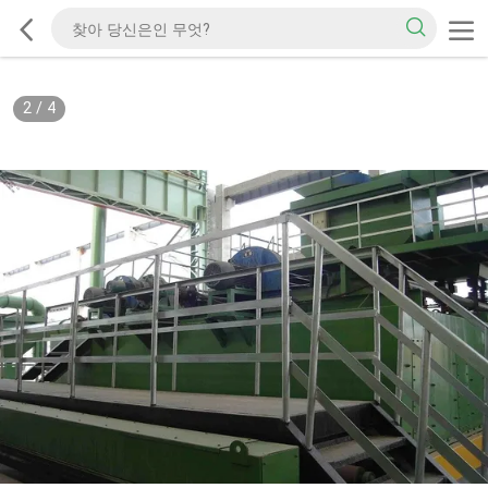
2
/
4