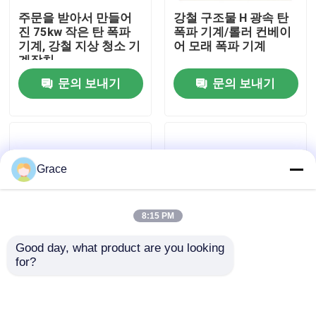
주문을 받아서 만들어
강철 구조물 H 광속 탄
진 75kw 작은 탄 폭파
폭파 기계/롤러 컨베이
공장 견학
기계, 강철 지상 청소 기
어 모래 폭파 기계
계장치
문의 보내기
문의 보내기
품질 관리
문의하기
Grace
뉴스
8:15 PM
사건
Good day, what product are you looking 
for?
견적 요청
무거운 용접된 강철 구
HPG 세륨, ISO를 가진
조물 청소를 위한 자동
가벼운 무거운 H 광속
적인 탄 폭파 기계
강철 플레이트 탄 폭파
장비
cnc 수압기 브레이크