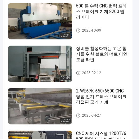
500 톤 수력 CNC 협력 프레
스 브레이크 기계 8200 밀
리미터
cnc 수압기 브레이크
2025-10-09
02:31
장비를 활성화하는 고온 침
지를 위한 볼트와 너트 아연
도금 라인
뜨거운 복각 직류 전기를 통하
2025-02-12
기 장비
02:49
2-WE67K-650/6500 CNC
탕덤 전기 프레스 브레이크
강철판 굽기 기계
cnc 수압기 브레이크
2025-04-27
02:27
CNC 제어 시스템 1200T/6