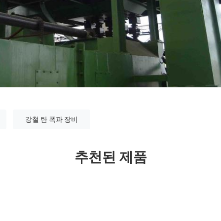
강철 탄 폭파 장비
추천된 제품