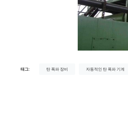
태그:
탄 폭파 장비
자동적인 탄 폭파 기계