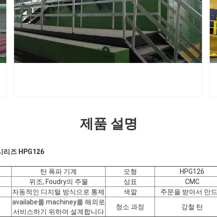
제품 설명
시리즈 HPG126
탄 폭파 기계
모형
HPG126
위조, Foudry의 주물
상표
CMC
자동적인 디지털 방식으로 통제
색깔
주문을 받아서 만
availabe를 machiney를 해외로
청소 과정
강철 탄
서비스하기 위하여 설계합니다