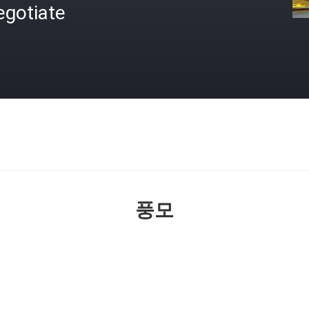
egotiate
격
풍모