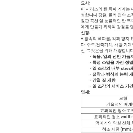
묘사:
이 시리즈의 탄 폭파 기계는 대
성합니다 강철, 롤러 연속 조
원판 곡선 잎 능률적인 탄 폭
에게 만들기 위하여 강철을 명
신청:
H 광속의 폭파를, 각과 평지
다. 주로 건축기계, 채광 기계
선. 그것은을 위해 개량합니
· 녹을, 일의 선반 가
· 특정 소밀을 가진 정밀한
· 일 조각의 내부 str
· 접착과 방식의 능력 
· 강철 질 개량
· 일 조각의 서비스 
명세:
모형
기술적인 매개
효과적인 청소 고도
효과적인 청소 widthn
먹이기의 약실 신체 치
청소 제품 (mm)