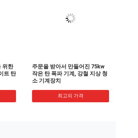
을 위한
주문을 받아서 만들어진 75kw
강철 
이트 탄
작은 탄 폭파 기계, 강철 지상 청
계/
소 기계장치
계
최고의 가격