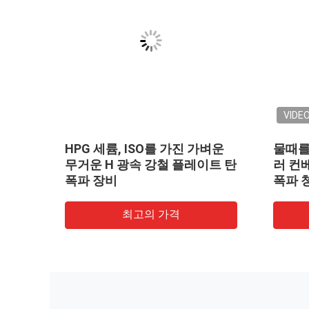
VIDE
를 위
HPG 세륨, ISO를 가진 가벼운
물때를
무거운 H 광속 강철 플레이트 탄
러 컨
폭파 장비
폭파 
최고의 가격