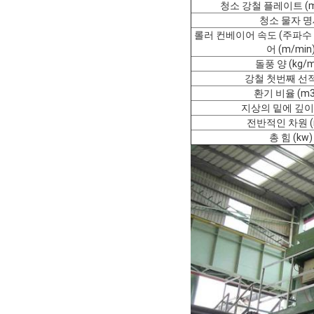
청소 강철 플레이트 (
청소 물자 
롤러 컨베이어 속도 (주파수 s
어 (m/min
돌풍 양 (kg/m
강철 첫번째 선적 
환기 비율 (m3
지상의 밑에 깊이 
전반적인 차원 (
총 힘 (kw)