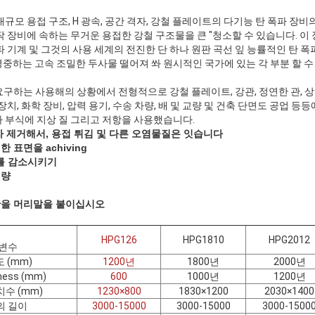
규모 용접 구조, H 광속, 공간 격자, 강철 플레이트의 다기능 탄 폭파 장비
작 장비에 속하는 무거운 용접한 강철 구조물을 큰 "청소할 수 있습니다. 이
파 기계 및 그것의 사용 세계의 전진한 단 하나 원판 곡선 잎 능률적인 탄 폭
중하는 고속 조밀한 두사물 떨어져 쏴 원시적인 국가에 있는 각 부분 할 수
 요구하는 사용해의 상황에서 전형적으로 강철 플레이트, 강관, 정연한 관,
장치, 화학 장비, 압력 용기, 수송 차량, 배 및 교량 및 건축 단면도 공업 
다 부식에 지상 질 그리고 저항을 사용했습니다.
늠자 제거해서, 용접 튀김 및 다른 오염물질은 잇습니다
 표면을 achiving
es를 감소시키기
개량
기간을 머리말을 붙이십시오
HPG126
HPG1810
HPG2012
변수
 (mm)
1200년
1800년
2000년
ess (mm)
600
1000년
1200년
수 (mm)
1230×800
1830×1200
2030×1400
의 길이
3000-15000
3000-15000
3000-1500