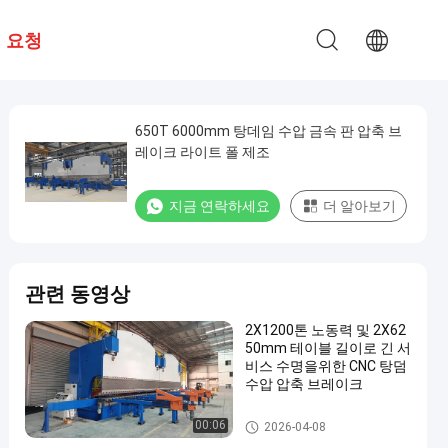
 요청
650T 6000mm 탕데임 수압 금속 판 압축 브
레이크 라이트 폴 제조
지금 연락하세요
더 알아보기
관련 동영상
2X1200톤 노동력 및 2X62
50mm 테이블 길이로 긴 서
비스 수명을위한 CNC 탕덤
수압 압축 브레이크
cnc 수압기 브레이크
00:06
2026-04-08