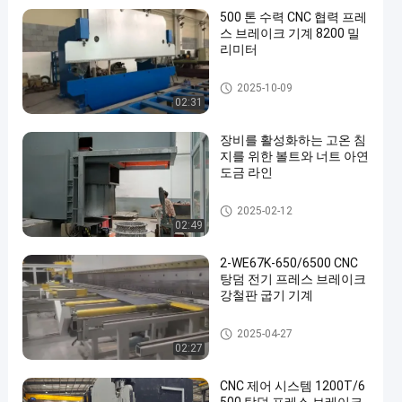
500 톤 수력 CNC 협력 프레
스 브레이크 기계 8200 밀
리미터
cnc 수압기 브레이크
2025-10-09
02:31
장비를 활성화하는 고온 침
지를 위한 볼트와 너트 아연
도금 라인
뜨거운 복각 직류 전기를 통하
2025-02-12
기 장비
02:49
2-WE67K-650/6500 CNC
탕덤 전기 프레스 브레이크
강철판 굽기 기계
cnc 수압기 브레이크
2025-04-27
02:27
CNC 제어 시스템 1200T/6