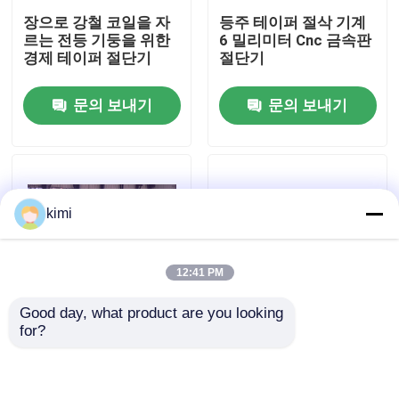
장으로 강철 코일을 자
등주 테이퍼 절삭 기계
르는 전등 기둥을 위한
6 밀리미터 Cnc 금속판
공장 견학
경제 테이퍼 절단기
절단기
문의 보내기
문의 보내기
품질 관리
문의하기
kimi
뉴스
12:41 PM
사건
Good day, what product are you looking 
for?
견적 요청
37kw 부스러기 가장자
전등 기둥은 2 - 6mm
리 째 그리고 테이퍼 절
간격 램프 포스트 절단
단기, 전등 기둥을 위한
기를 위한 길이 선 기계
길이 선에 커트
에 잘랐습니다
cnc 수압기 브레이크