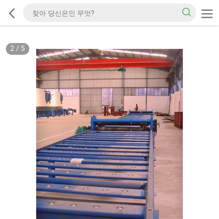
2
/
5