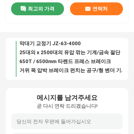
최고의 가격
연락처
커트 강철 플레이트 8 × 5000를 위한 믿을 수 있는 성과 유압 깎는 기계
공장 견학
막대기 교정기 JZ-63-4000
25대의 x 2500대의 유압 깎는 기계/금속 절단
품질 관리
650T / 6500mm 타렌드 프레스 브레이크
거위 목 압박 브레이크 펀치는 공구/형 벤더 기계를 위한 죽습니다
구부리는 형은/공도 난간 제조 공구의 브레이크 장식새김을 누릅니다
문의하기
제어반 장을 위한 주문 장 구부리는 기계 압박 브레이크 장식새김
20mm의 축 플런저 펌프를 가진 600mm 강철 플레이트 유압 깎는 기계
뉴스
정렬 가능한 바닥 도어 높은 기둥 / 모노 스톨을 위한 프레스 브레이크 도구
NC E200 통제 유압 깎는 기계, 단두대 가위
사건
메시지를 남겨주세요
OEM T7 또는 42CrMo Amada 압박 브레이크 장식새김/구부리는 공구
곧 다시 연락 드리겠습니다!
피침형 스톨 프레스 브레이크 도구
견적 요청
금속공학 깎기 기계 잎 금속 깎기 잎, 절단용 기로틴 잎
수압 압축 브레이크 툴링 다이 / 펀칭 곰팡이
cnc 수압기 브레이크