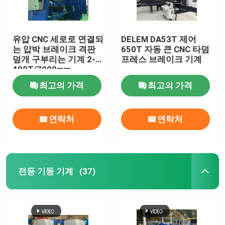
로봇식 용접 기계
유압 CNC 세로로 연결되
DELEM DA53T 제어
는 압박 브레이크 격판
650T 자동 큰 CNC 타덤
뜨거운 복각 직류 전기를 통하기 장비
덮개 구부리는 기계 2-
프레스 브레이크 기계
400T/7000mm
최고의 가격
최고의 가격
연락처
연락처
전등 기둥 기계
(37)