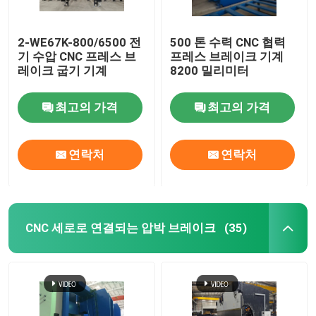
기계를 형성하는 난간 목록
2-WE67K-800/6500 전
500 톤 수력 CNC 협력
기 수압 CNC 프레스 브
프레스 브레이크 기계
레이크 굽기 기계
8200 밀리미터
유압 깎는 기계
최고의 가격
최고의 가격
샷 가공 기계
연락처
연락처
레이저 커팅 머신
절단기 CNC 플라즈마
CNC 세로로 연결되는 압박 브레이크
(35)
막대기 교정기
선을 째는 강철 코일