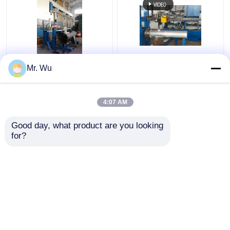
모형 680/2000 Cnc
알루미늄 팔각형 및 피
Mr. Wu
2000mm 전등 기둥 문
침형 라이트 폴 문 절단
절단기
기계
4:07 AM
최고의 가격
최고의 가격
Good day, what product are you looking 
for?
연락처
연락처
더 많은 것을 전망하십시
오
홈
사이트맵
연락처
Desktop Site