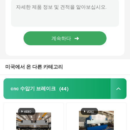
맞춤형 프레스 브레이크 도구
기압판 기로틴 깎기 기계, 금속판 절단 기계
CNC 세로로 연결되는 압박 브레이크
높 정밀도 CNC 스테인리스/Cr12MoV를 위한 깎는 기계 잎
유압 가위 잎, 온화한 강철 T8, T10를 위한 깎는 기계 잎
전등 기둥 기계
금속 격판덮개 강철 탄소 H13/9CrSi를 자르기를 위한 깎는 기계 잎
고성능 똑바른 칼 공업 깎는 기계 잎 6CrW2Si
전등 기둥 닫 용접 기계
미국에서 온 다른 카테고리
전등 기둥 문 절단기
cnc 수압기 브레이크
(44)
Highmast와 monopole 솔기 용접 기계
길이 기계를 잘라
테이퍼 절단기