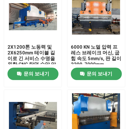
2X1200톤 노동력 및
6000 KN 노멀 압력 프
2X6250mm 테이블 길
레스 브레이크 머신, 굽
이로 긴 서비스 수명을
힘 속도 5mm/s, 판 길이
위한 CNC 탕덤 수압 압
2200-7000mm
축 브레이크
문의 보내기
문의 보내기
홈
제품
회사 소개