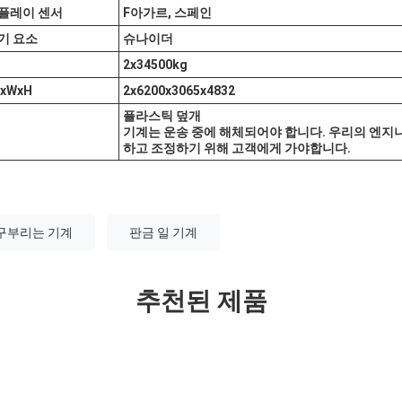
플레이 센서
F
아가르, 스페인
기 요소
슈나이더
2x
345
00kg
LxWxH
2
x6
20
0x30
6
5x4832
플라스틱 덮개
기계는 운송 중에 해체되어야 합니다. 우리의 엔지
하고 조정하기 위해 고객에게 가야합니다.
 구부리는 기계
판금 일 기계
추천된 제품