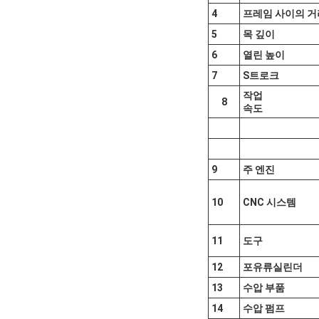
4
프레임 사이의 
5
목 깊이
6
열린 높이
7
S
트로크
작업
8
속도
9
주 엔진
10
CNC 시스템
11
도구
12
포유류
실린더
13
수압 부품
14
수압 펌프