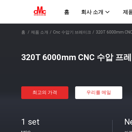
홈
회사 소개
제품
홈
/
제품 소개
/
Cnc 수압기 브레이크
/
320T 6000mm 
320T 6000mm CNC 수압 
최고의 가격
우리를 메일
1 set
N