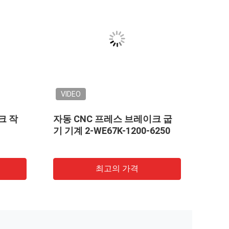
VIDEO
VIDEO
650T 6000mm 탕데임 수압 금
650톤 탕덤
속 판 압축 브레이크 라이트 폴
프레스 브레
제조
둥과 높은 
최고의 가격
최