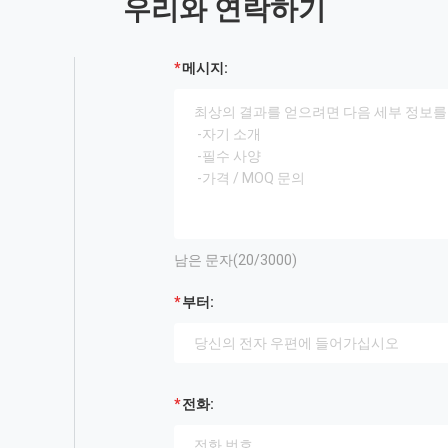
우리와 연락하기
메시지:
남은 문자(
20
/3000)
부터:
전화: