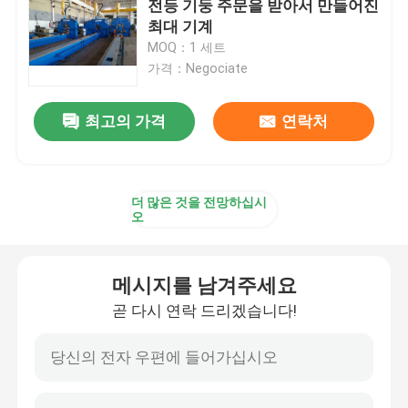
전등 기둥 주문을 받아서 만들어진
최대 기계
기계를 형성하는 난간 목록
MOQ：1 세트
가격：Negociate
유압 깎는 기계
최고의 가격
연락처
샷 가공 기계
더 많은 것을 전망하십시
레이저 커팅 머신
오
절단기 CNC 플라즈마
메시지를 남겨주세요
곧 다시 연락 드리겠습니다!
막대기 교정기
선을 째는 강철 코일