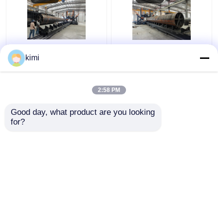
HM1200 지름 1200mm
HM1600/16000 높은 마
kimi
장단 톱니 용접용 닫힌
스트 / 모노 폴 / 통신 폴
용접 기계
폐쇄 용접 기계 모델
2:58 PM
최고의 가격
최고의 가격
Good day, what product are you looking 
for?
연락처
연락처
더 많은 것을 전망하십시
오
홈
사이트맵
연락처
Desktop Site