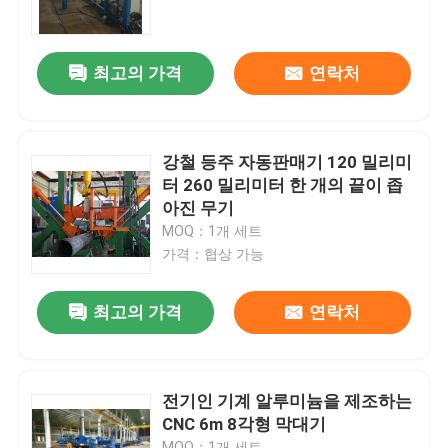
공장 견학
최고의 가격
연락처
품질 관리
강철 등주 자동판매기 120 밀리미
문의하기
터 260 밀리미터 한 개의 끝이 좁
아진 무기
MOQ：1개 세트
뉴스
가격：협상 가능
사건
최고의 가격
연락처
견적 요청
전기인 기계 알루미늄을 제조하는
CNC 6m 8각형 막대기
cnc 수압기 브레이크
MOQ：1개 세트