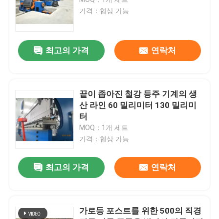
가격：협상 가능
CNC 세로로 연결되는 압박 브레이크
최고의 가격
연락처
전등 기둥 기계
전등 기둥 닫 용접 기계
끝이 좁아진 철강 등주 기계의 생
산 라인 60 밀리미터 130 밀리미
터
전등 기둥 문 절단기
MOQ：1개 세트
가격：협상 가능
Highmast와 monopole 솔기 용접 기계
최고의 가격
연락처
길이 기계를 잘라
가로등 포스트를 위한 500의 직경
테이퍼 절단기