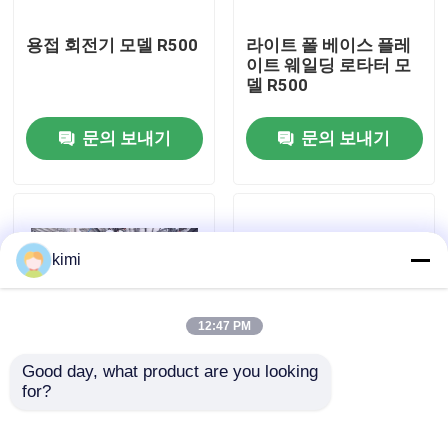
용접 회전기 모델 R500
라이트 폴 베이스 플레
공장 견학
이트 웨일딩 로타터 모
델 R500
품질 관리
문의 보내기
문의 보내기
문의하기
뉴스
kimi
사건
12:47 PM
Good day, what product are you looking 
견적 요청
for?
로보트 기본 판 용접 기
가벼운 스톨 생산 라인
계 라이트 폴 모델 RW-
을위한 이중 연결 CNC
120/300
수압 판 구부리기
cnc 수압기 브레이크