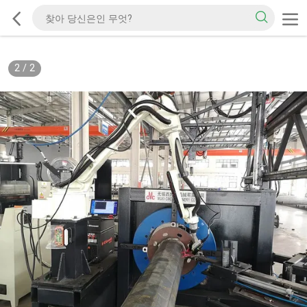
2
/
2