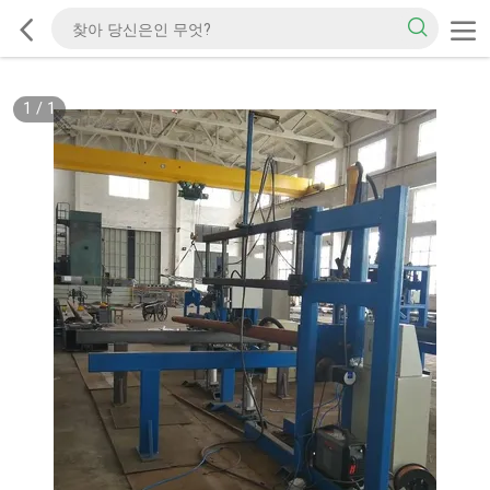
1
/
1