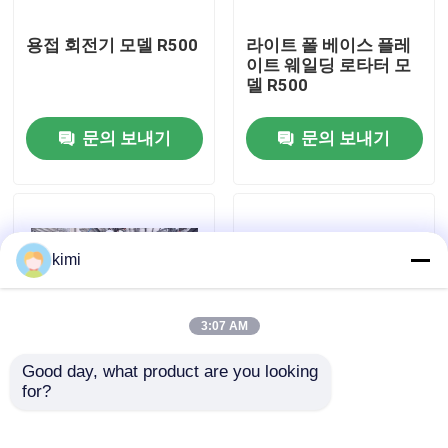
용접 회전기 모델 R500
라이트 폴 베이스 플레
공장 견학
이트 웨일딩 로타터 모
델 R500
품질 관리
문의 보내기
문의 보내기
문의하기
뉴스
kimi
사건
3:07 AM
Good day, what product are you looking 
견적 요청
for?
로보트 기본 판 용접 기
가벼운 스톨 생산 라인
계 라이트 폴 모델 RW-
을위한 이중 연결 CNC
120/300
수압 판 구부리기
cnc 수압기 브레이크