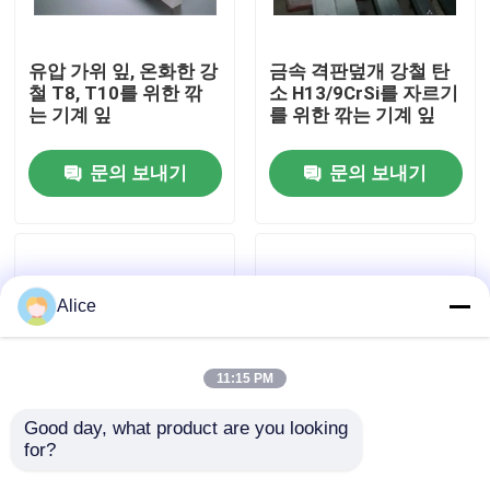
공장 견학
유압 가위 잎, 온화한 강
금속 격판덮개 강철 탄
철 T8, T10를 위한 깎
소 H13/9CrSi를 자르기
는 기계 잎
를 위한 깎는 기계 잎
품질 관리
문의 보내기
문의 보내기
문의하기
뉴스
Alice
사건
11:15 PM
견적 요청
Good day, what product are you looking 
for?
고성능 똑바른 칼 공업
원판 가일로틴 셰어 블
깎는 기계 잎 6CrW2Si
레이드, 선박 건설용 셰
cnc 수압기 브레이크