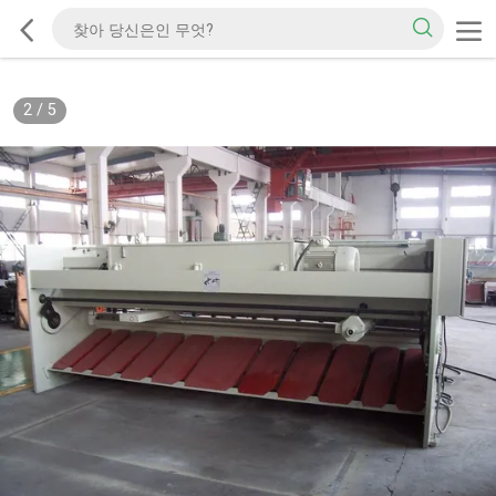
2
/
5