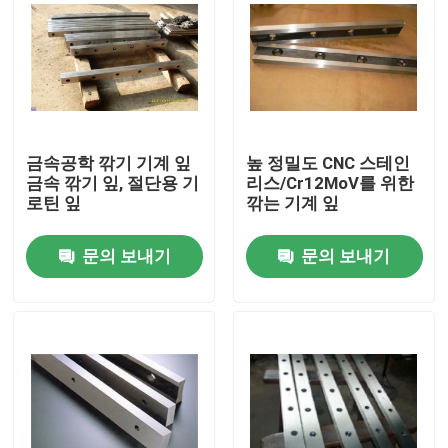
금속공학 깎기 기계 잎
높 정밀도 CNC 스테인
금속 깎기 잎, 절단용 기
리스/Cr12MoV를 위한
로틴 잎
깎는 기계 잎
문의 보내기
문의 보내기
홈
제품
회사 소개