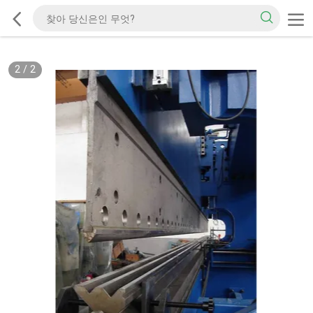
2
/
2