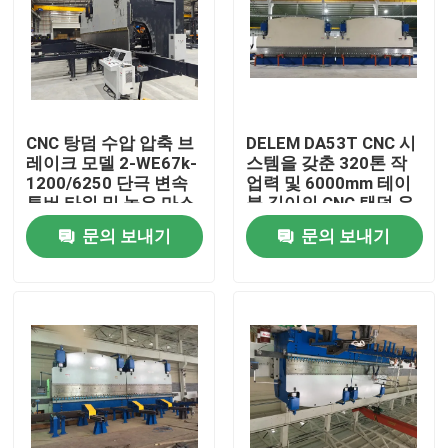
CNC 탕덤 수압 압축 브
DELEM DA53T CNC 시
레이크 모델 2-WE67k-
스템을 갖춘 320톤 작
1200/6250 단극 변속
업력 및 6000mm 테이
튜버 타워 및 높은 마스
블 길이의 CNC 탠덤 유
트를 만들기 위해
압 프레스 브레이크
문의 보내기
문의 보내기
홈
제품
회사 소개