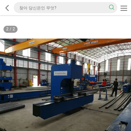
2
/
2