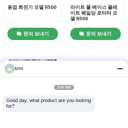
용접 회전기 모델 R500
라이트 폴 베이스 플레
이트 웨일딩 로타터 모
공장 견학
델 R500
문의 보내기
문의 보내기
품질 관리
문의하기
kimi
뉴스
3:47 PM
사건
Good day, what product are you looking 
for?
견적 요청
로보트 기본 판 용접 기
가벼운 스톨 생산 라인
계 라이트 폴 모델 RW-
을위한 이중 연결 CNC
120/300
수압 판 구부리기
cnc 수압기 브레이크