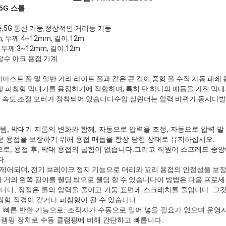
5G 스톨
,5G 통신 기둥,정상적인 거리등 기둥
, 두께:4~12mm, 길이:12m
 두께:3~12mm, 길이:12m
잠수 아크 용접 기계
 하이마스트 폴 및 일반 거리 라이트 폴과 같은 큰 길이 중형 폴 수직 자동 폐
및 피침형 막대기를 용접하기에 적합하며, 특히 단 하나의 매듭을 가진 막대
 속도 조절 모터가 장착되어 있습니다수압 실린더는 압력 바퀴가 동시다발
 시스템, 막대기 지름의 변화와 함께, 자동으로 압력을 조정, 자동으로 압력 
운 용접을 보장하기 위해 용접 매듭을 항상 닫힌 상태로 유지하십시오.
탕으로, 용접 후, 막대 용접의 굽힘이 없습니다.그리고 직원이 스프레드 중
다.
제어되며, 전기 브레이크 정지 기능으로 머리와 꼬리 용접의 안정성을 보장
 거의 왼쪽 길이를 웰딩 밖으로 웰딩 할 수 있습니다이 방법은 다음 프로세
트입니다, 장점은 롤의 압력을 줄이고 기둥 표면에 스크래치를 줄입니다. 그
침형 직경이 같거나 피침형이 될 수 있습니다.
된 빠른 반환 기능으로, 조작자가 수동으로 밀어 넣을 필요가 없으며 운영
클램핑 장치로 수동 클램핑에 비해 간단하고 빠릅니다.