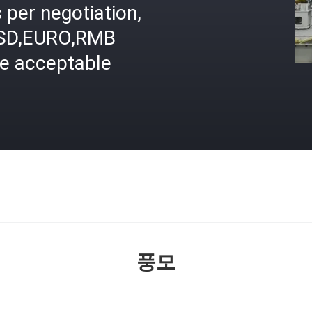
 per negotiation,
SD,EURO,RMB
re acceptable
격
풍모