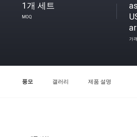
1개 세트
as
U
MOQ
a
가
풍모
갤러리
제품 설명