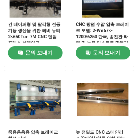
긴 테이퍼형 및 팔각형 전등
CNC 탕덤 수압 압축 브레이
기둥 생산을 위한 헤비 듀티
크 모델: 2-We67k-
2×650Ton 7M CNC 텐덤
1200/6250 단극, 송전관 타
프레스 브레이크
워 및 높은 마스트를 만들기
위해
문의 보내기
문의 보내기
중용용용용 압축 브레이크
높 정밀도 CNC 스테인리