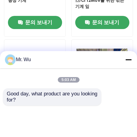
형성 기계
스/Cr12MoV를 위한 깎는
기계 잎
문의 보내기
문의 보내기
Mr. Wu
5:03 AM
Good day, what product are you looking 
홈
for?
금속공학 깎기 기계 잎 금속
이중 탭 속도 피침대/오십자
깎기 잎, 절단용 기로틴 잎
대 프레스 브레이크 머신용
도구
제품
문의 보내기
문의 보내기
회사 소개