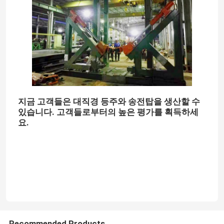
공장 견학
품질 관리
문의하기
지금 고객들은 대직경 등주와 송전탑을 생산할 수
있습니다. 고객들로부터의 높은 평가를 획득하세
요.
뉴스
사건
견적 요청
cnc 수압기 브레이크
Recommended Products