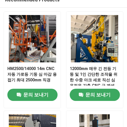
CNC 세로로 연결되는 압박 브레이크
전등 기둥 기계
전등 기둥 닫 용접 기계
전등 기둥 문 절단기
HM2500/14000 14m CNC
12000mm 매우 긴 전등 기
자동 가로등 기둥 심 마감 용
둥 및 1인 간단한 조작을 위
접기 최대 2500mm 직경
한 수중 아크 세로 직선 심
용접을 갖춘 CNC 극 폐쇄
Highmast와 monopole 솔기 용접 기계
용접 기계
문의 보내기
문의 보내기
길이 기계를 잘라
테이퍼 절단기