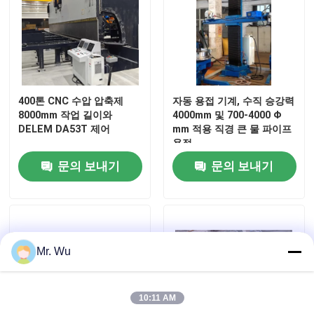
기계를 형성하는 난간 목록
유압 깎는 기계
400톤 CNC 수압 압축제
자동 용접 기계, 수직 승강력
8000mm 작업 길이와
4000mm 및 700-4000 Φ
샷 가공 기계
DELEM DA53T 제어
mm 적용 직경 큰 물 파이프
용접
문의 보내기
문의 보내기
레이저 커팅 머신
절단기 CNC 플라즈마
Mr. Wu
막대기 교정기
선을 째는 강철 코일
10:11 AM