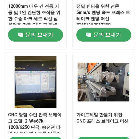
12000mm 매우 긴 전등 기
정밀 벤딩을 위한 전문
둥 및 1인 간단한 조작을 위
5mm/s 벤딩 속도 프레스 브
한 수중 아크 세로 직선 심
레이크 벤딩 머신
용접을 갖춘 CNC 극 폐쇄
3260*1500*2250
용접 기계
문의 보내기
문의 보내기
홈
CNC 탕덤 수압 압축 브레이
가이드레일 만들기 위한
제품
크 모델: 2-We67k-
CNC 프레스 브레이크 머신
1200/6250 단극, 송전관 타
워 및 높은 마스트를 만들기
회사 소개