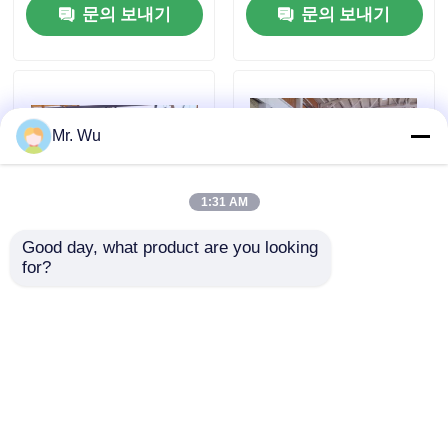
위해
문의 보내기
문의 보내기
공장 견학
품질 관리
Mr. Wu
문의하기
1:31 AM
뉴스
Good day, what product are you looking 
for?
고층 조명용 스트레이트닝
대직경 등주 생산 라인 원추
머신
형 시멘트 막대기 성형기
사건
문의 보내기
문의 보내기
견적 요청
cnc 수압기 브레이크
홈
사이트맵
연락처
Desktop Site