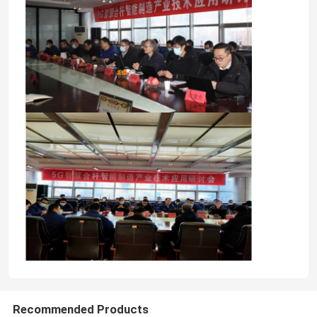
공장 견학
품질 관리
문의하기
뉴스
사건
견적 요청
cnc 수압기 브레이크
Recommended Products