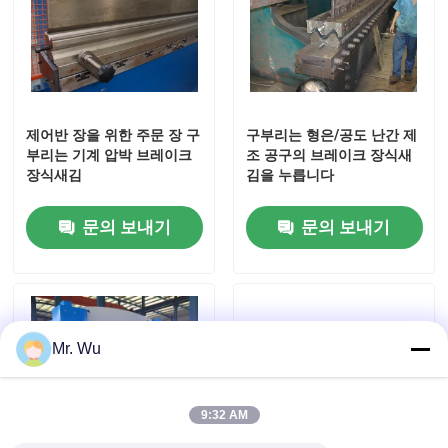
기계를 형성하는 난간 목록
유압 깎는 기계
제어반 장을 위한 주문 장 구
구부리는 형은/공도 난간 제
부리는 기계 압박 브레이크
조 공구의 브레이크 장식새
샷 가공 기계
장식새김
김을 누릅니다
문의 보내기
문의 보내기
레이저 커팅 머신
절단기 CNC 플라즈마
Mr. Wu
막대기 교정기
9:32 AM
선을 째는 강철 코일