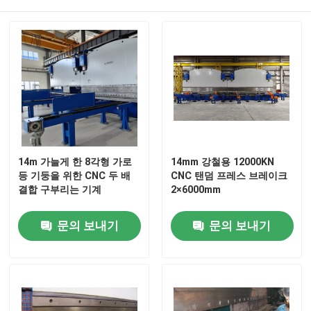
CNC 세로로 연결되는 압박 브레이크
전등 기둥 기계
전등 기둥 닫 용접 기계
14m 가늘게 한 8각형 가로
14mm 강철용 12000KN
전등 기둥 문 절단기
등 기둥을 위한 CNC 두 배
CNC 탠덤 프레스 브레이크
결합 구부리는 기계
2×6000mm
Highmast와 monopole 솔기 용접 기계
문의 보내기
문의 보내기
길이 기계를 잘라
테이퍼 절단기