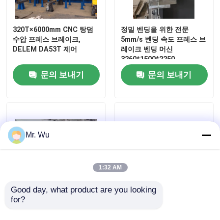
공장 견학
320T×6000mm CNC 탕덤
정밀 벤딩을 위한 전문
수압 프레스 브레이크,
5mm/s 벤딩 속도 프레스 브
DELEM DA53T 제어
레이크 벤딩 머신
품질 관리
3260*1500*2250
문의 보내기
문의 보내기
문의하기
뉴스
Mr. Wu
사건
1:32 AM
견적 요청
Good day, what product are you looking 
for?
중용용용용 압축 브레이크
유압 가위 잎, 온화한 강철
형성 기계
T8, T10를 위한 깎는 기계
cnc 수압기 브레이크