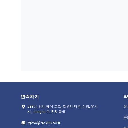
연락하기
약
288번, 허빈 베이 로드, 조우티 타운, 이징, 우시
회
시, Jiangsu 주, P. R. 중국
공
wjbwx@vip.sina.com