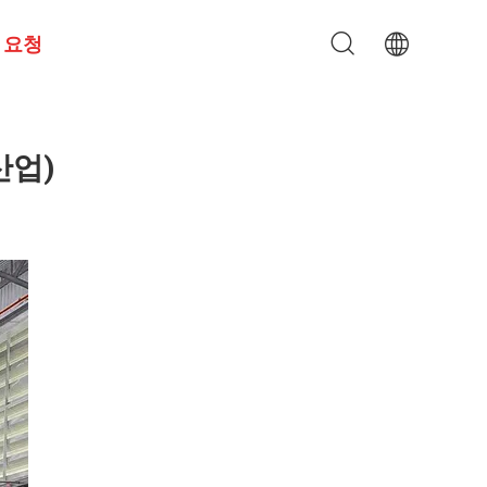
 요청
산업)