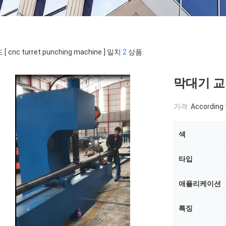
[ cnc turret punching machine ] 일치
2
상품.
막대기 교정
가격:
According 
색
타입
애플리케이션
특징