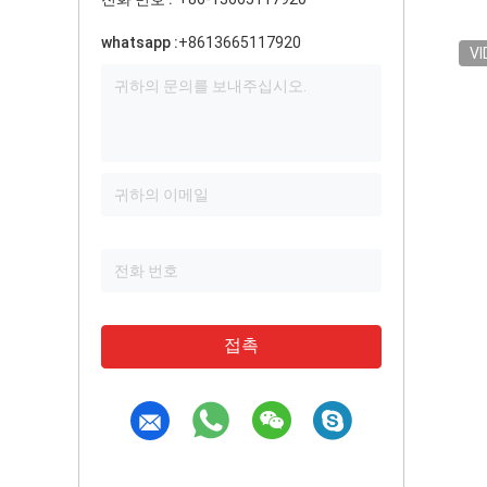
whatsapp :
+8613665117920
VI
접촉