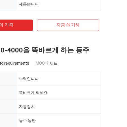
새롭습니다
의 가격
지금 얘기해
30-4000을 똑바르게 하는 등주
to requirements
MOQ:
1 세트
수력입니다
똑바르게 되세요
자동장치
등주 동안