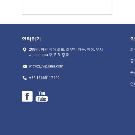
연락하기
약
288번, 허빈 베이 로드, 조우티 타운, 이징, 우시
회
시, Jiangsu 주, P. R. 중국
공
wjbwx@vip.sina.com
품
+86-13665117920
연