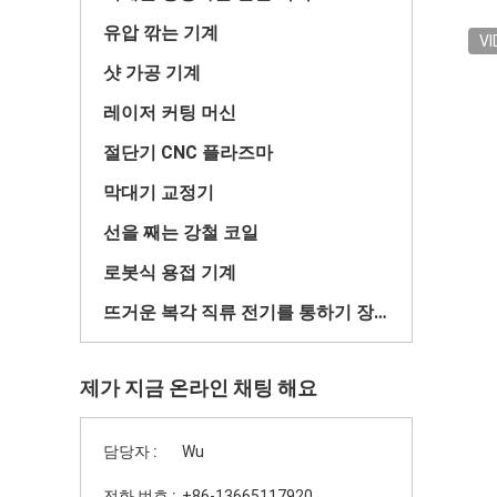
유압 깎는 기계
VI
샷 가공 기계
레이저 커팅 머신
절단기 CNC 플라즈마
막대기 교정기
선을 째는 강철 코일
로봇식 용접 기계
뜨거운 복각 직류 전기를 통하기 장비
제가 지금 온라인 채팅 해요
담당자 :
Wu
전화 번호 :
+86-13665117920